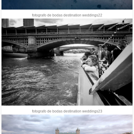
fotografo de bodas destination weddings22
fotografo de bodas destination weddings23